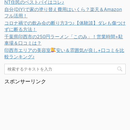
NT住民のベストバイはコレ♪
自分(DIY)で家の塗り替え費用はいくら？楽天＆Amazon
フル活用！
コロナ禍での飲み会の断り方3つ♪【体験談】ダレも傷つけ
ずに断る方法！
千葉県印西市の250円ラーメン「このみ」！営業時間+駐
車場＆口コミは？
印西市エリアの美容室
安い＆雰囲気が良し+口コミを比
較ランキング♪
スポンサーリンク