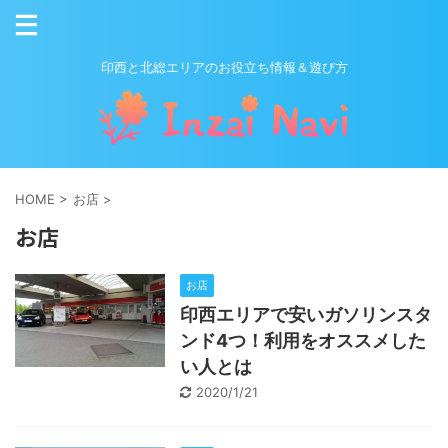
印西と北総エリアのお役立ち情報＆遊び方
HOME
>
お店
>
お店
お店
印西エリアで安いガソリンスタ
ンド4つ！利用をオススメした
い人とは
2020/1/21