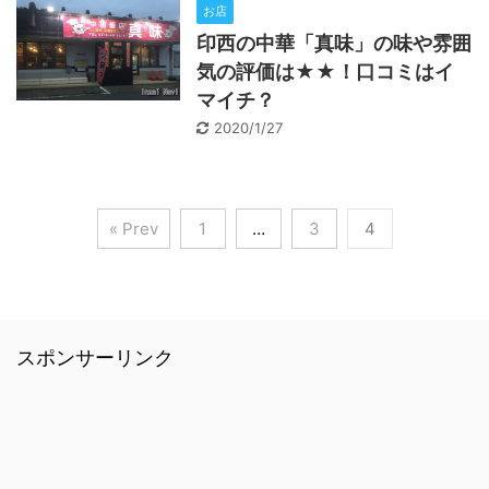
お店
印西の中華「真味」の味や雰囲
気の評価は★★！口コミはイ
マイチ？
2020/1/27
« Prev
1
…
3
4
スポンサーリンク