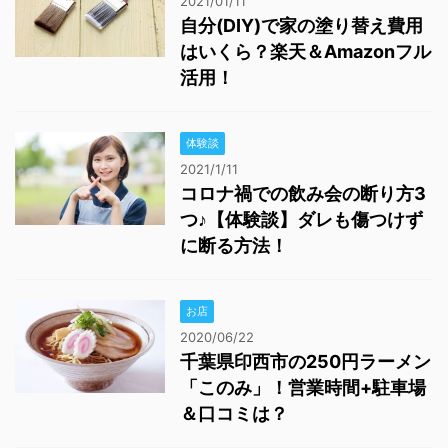
2021/01/11
自分(DIY)で家の塗り替え費用
はいくら？楽天＆Amazonフル
活用！
体験談
2021/1/11
コロナ禍での飲み会の断り方3
つ♪【体験談】ダレも傷つけず
に断る方法！
お店
2020/06/22
千葉県印西市の250円ラーメン
「このみ」！営業時間+駐車場
＆口コミは？